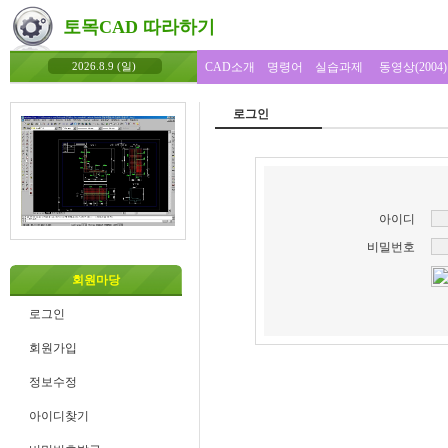
토목CAD 따라하기
CAD소개
명령어
실습과제
동영상(2004)
2026.8.9 (일)
로그인
아이디
비밀번호
회원마당
로그인
회원가입
정보수정
아이디찾기