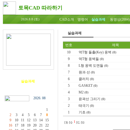
토목CAD 따라하기
CAD소개
명령어
실습과제
동영상(2004)
2026.8.8 (토)
실습과제
번호
제목
10
역T형 돌출(Key) 옹벽
(
0
)
9
역T형 옹벽들
(
0
)
8
L형 옹벽 도면들
(
0
)
7
원과 선
(
0
)
6
클러치
(
0
)
실습과제
5
GASKET
(
0
)
4
M2
(
0
)
2026. 08
3
윤곽선 그리기
(
0
)
2
태극기
(
0
)
1
1
기초
(
0
)
2
3
4
5
6
7
8
9
10
11
12
13
14
15
1
16
17
18
19
20
21
22