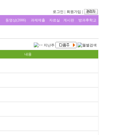
로그인
|
회원가입
|
동영상(2006)
과제제출
자료실
게시판
방과후학교
내용