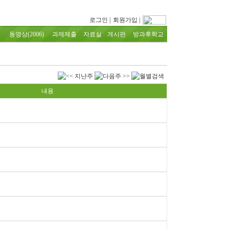
로그인
|
회원가입
|
동영상(2006)
과제제출
자료실
게시판
방과후학교
내용