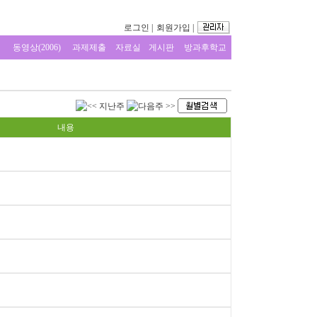
로그인
|
회원가입
|
동영상(2006)
과제제출
자료실
게시판
방과후학교
내용