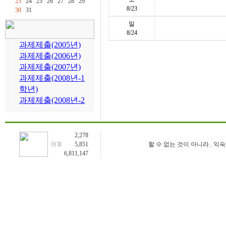
23
24
25
26
27
28
29
8/23
30
31
일
8/24
2,278
5,851
할 수 없는 것이 아니라.. 익
6,811,147