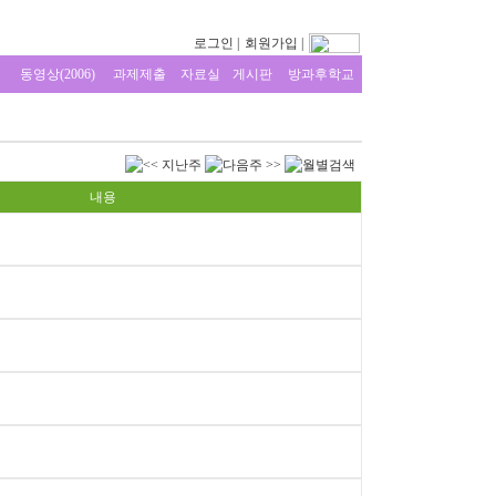
로그인
|
회원가입
|
동영상(2006)
과제제출
자료실
게시판
방과후학교
내용