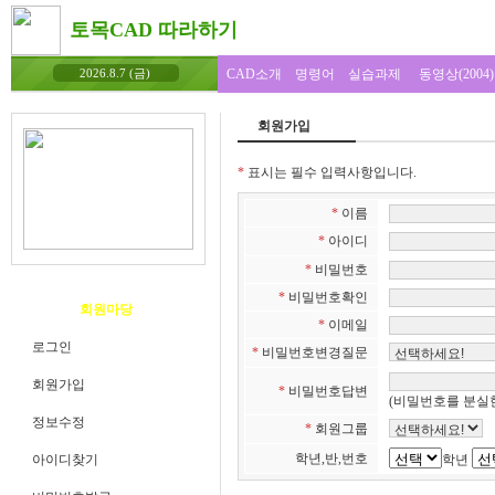
토목CAD 따라하기
CAD소개
명령어
실습과제
동영상(2004)
2026.8.7 (금)
회원가입
*
표시는 필수 입력사항입니다.
*
이름
*
아이디
*
비밀번호
*
비밀번호확인
회원마당
*
이메일
로그인
*
비밀번호변경질문
회원가입
*
비밀번호답변
(비밀번호를 분실한
정보수정
*
회원그룹
학년,반,번호
아이디찾기
학년