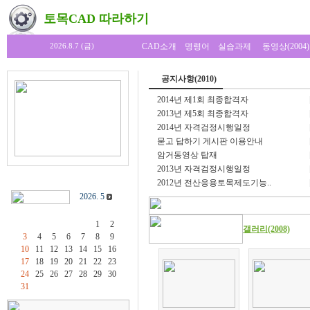
토목CAD 따라하기
CAD소개
명령어
실습과제
동영상(2004)
2026.8.7 (금)
공지사항(2010)
2014년 제1회 최종합격자
2013년 제5회 최종합격자
2014년 자격검정시행일정
묻고 답하기 게시판 이용안내
암거동영상 탑재
2013년 자격검정시행일정
2012년 전산응용토목제도기능..
2026. 5
1
2
갤러리(2008)
3
4
5
6
7
8
9
10
11
12
13
14
15
16
17
18
19
20
21
22
23
24
25
26
27
28
29
30
31