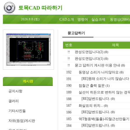
토목CAD 따라하기
CAD소개
명령어
실습과제
동영상(2004)
2026.8.8 (토)
묻고답하기
번호
제목
완성도면입니다(2)
!!
(
0
)
완성도면입니다(1)
!!
(
0
)
묻고 답하기 게시판 이용 안내
!!
(
0
)
192
동영상 소리가 나지않아요
(
0
)
[RE]원래 소리가 나지 않습니다
191
게시판
190
점철근 출력 질문
(
1
)
공지사항
189
실선이 히든으로 변하지 않는 경우.
[RE]답변드립니다.
188
(
0
)
갤러리
187
화살표의 위치...
(
0
)
기타사진들
[RE]답변드립니다.
186
(
0
)
185
역T형옹벽(돌출)-02철근선만들기
자유(등업)게시판
[RE]답변드립니다.
184
(
0
)