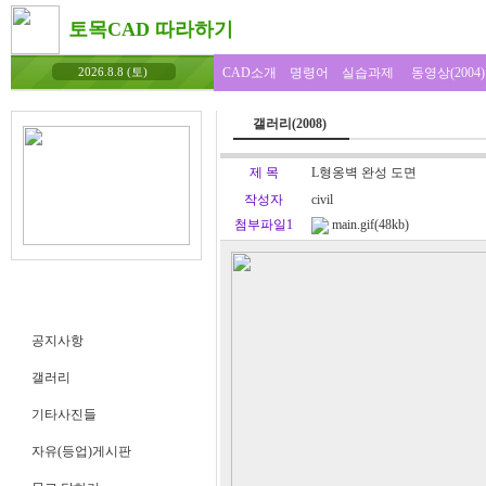
토목CAD 따라하기
CAD소개
명령어
실습과제
동영상(2004)
2026.8.8 (토)
갤러리(2008)
제 목
L형옹벽 완성 도면
작성자
civil
첨부파일1
main.gif(48kb)
공지사항
갤러리
기타사진들
자유(등업)게시판