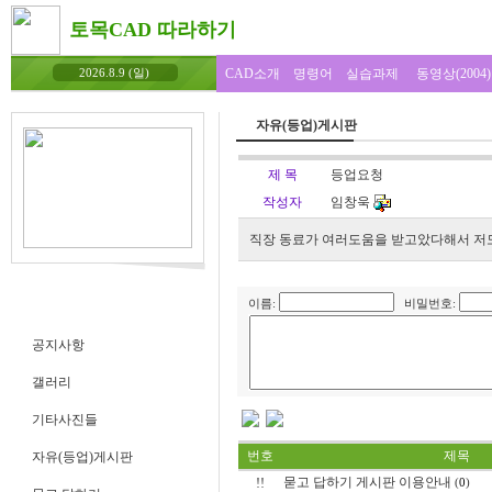
토목CAD 따라하기
CAD소개
명령어
실습과제
동영상(2004)
2026.8.9 (일)
자유(등업)게시판
제 목
등업요청
작성자
임창욱
직장 동료가 여러도움을 받고았다해서 저도
이름:
비밀번호:
공지사항
갤러리
기타사진들
번호
제목
자유(등업)게시판
묻고 답하기 게시판 이용안내
!!
(
0
)